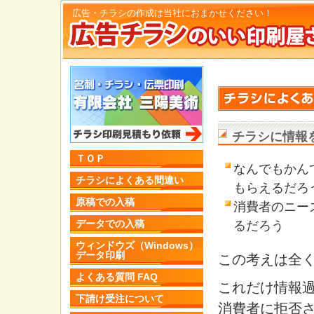
広告・チラシの作成は当社におまかせください！
チラシに情報
ＴＯＰ
なんでもかん
チラシによくある間違い
もらえるだろ
原稿での入稿
消費者のニー
データでの入稿
るだろう
ウィンドウズ（Windows）
データ印刷
この考えは全
よくある質問 FAQ
これだけ情報
下請け受注について
消費者に拒否