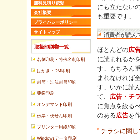
無料見積り依頼
にも立たないの
会社概要
も重要です。
プライバシーポリシー
サイトマップ
消費者が読ん
ほとんどの
広
に読まれるか
名刺印刷・特殊名刺印刷
す。もちろん
はがき・DM印刷
まれなければ
封筒・別注封筒印刷
す。いかに読
薬袋印刷
て、
広告・チ
オンデマンド印刷
に焦点を絞る
のある
広告
を
伝票・便せん印刷
プリンター用紙印刷
チラシに関し
Windowsデータ印刷