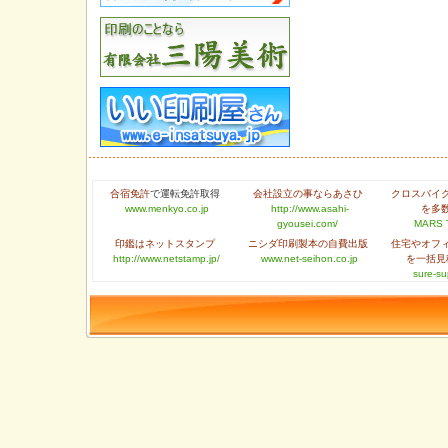
合宿免許
で運転免許取得
会社設立の事ならあさひ
クロスバイ
www.menkyo.co.jp
http://www.asahi-
を多
gyousei.com/
MARS 
印鑑はネットスタンプ
ニシダ印刷製本の自費出版
住宅やオフ
http://www.netstamp.jp/
www.net-seihon.co.jp
を一括見
sure-su