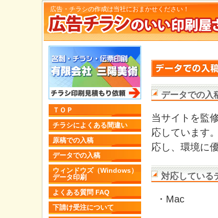
広告・チラシの作成は当社におまかせください！
データでの入
ＴＯＰ
当サイトを監
チラシによくある間違い
応しています。
原稿での入稿
応し、環境に
データでの入稿
ウィンドウズ（Windows）
対応している
データ印刷
よくある質問 FAQ
・Mac
下請け受注について