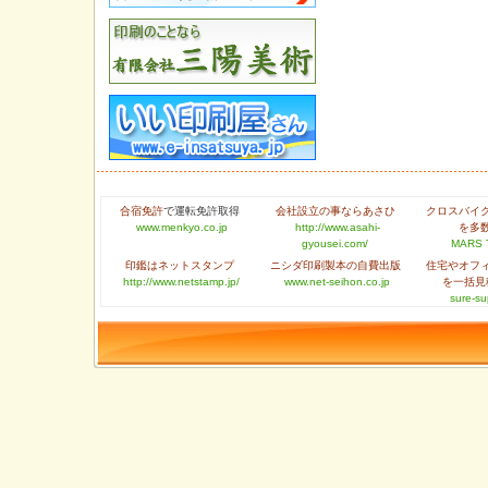
合宿免許
で運転免許取得
会社設立の事ならあさひ
クロスバイ
www.menkyo.co.jp
http://www.asahi-
を多
gyousei.com/
MARS 
印鑑はネットスタンプ
ニシダ印刷製本の自費出版
住宅やオフ
http://www.netstamp.jp/
www.net-seihon.co.jp
を一括見
sure-su